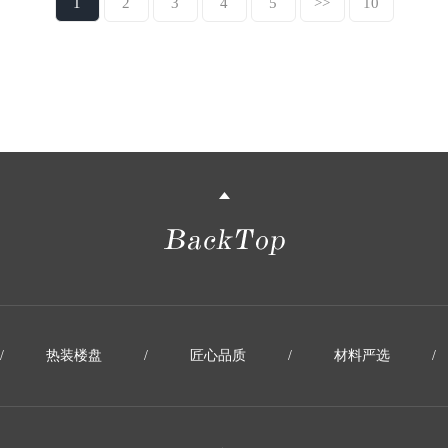
1
2
3
4
5
>>
10
/
热装楼盘
/
匠心品质
/
材料严选
/