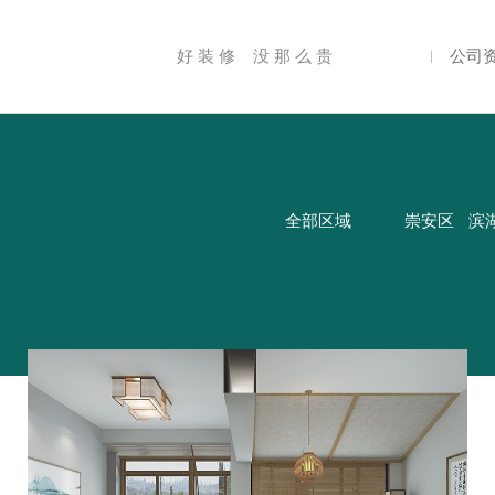
好 装 修 没 那 么 贵
公司
全部区域
崇安区
滨