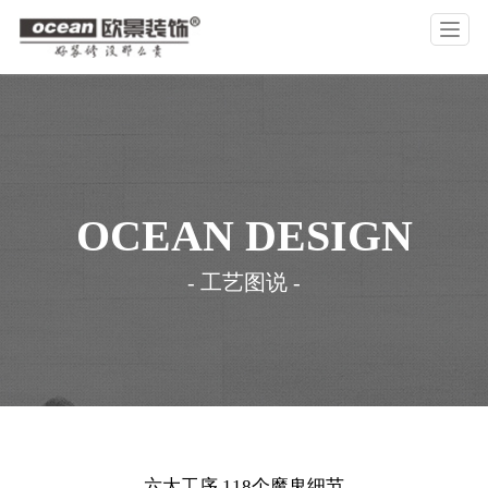
T
o
g
g
l
公司介绍
设计团队
工艺图说
合作主材
品牌文化
作品案例
品控保障
基础材料
公司历程
视频
装修攻略
公司资讯
e
n
a
v
OCEAN DESIGN
i
g
a
- 工艺图说 -
t
i
o
n
六大工序 118个魔鬼细节