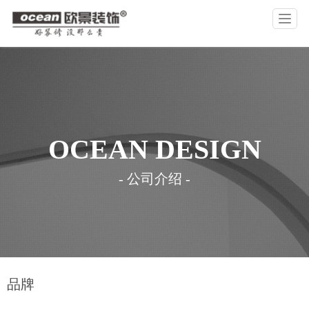
T
o
g
g
l
公司介绍
设计团队
工艺图说
合作主材
品牌文化
作品案例
品控保障
基础材料
公司历程
视频
装修攻略
公司资讯
e
n
a
v
OCEAN DESIGN
i
g
a
- 公司介绍 -
t
i
o
n
品牌