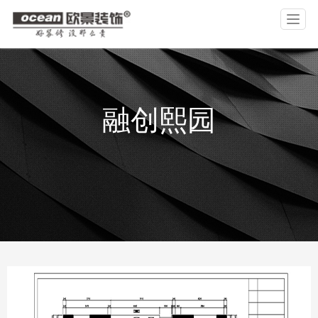
T
o
g
g
l
公司介绍
设计团队
工艺图说
合作主材
品牌文化
作品案例
品控保障
基础材料
公司历程
视频
装修攻略
公司资讯
e
n
融创熙园
a
v
i
g
a
t
i
o
n